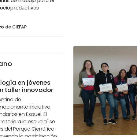
das de trabajo para el
socioproductivas
vo de CIEFAP
Nano
logía en jóvenes
 taller innovador
entina de
mocionante iniciativa
darios en Esquel. El
ratorio a la escuela" se
s del Parque Científico
rayendo la participación