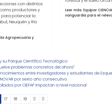
forestal y el suelo circu
cciones con distintos
sí como productores y
Leer más: Equipar CIENCI
vanguardia para el relev
 para potenciar la
ubut, Neuquén y Río
ada Agropecuaria y
 y su Parque Científico Tecnológico
resuelve problemas concretos del ahora"
ocimientos entre investigadores y estudiantes de Esquel 
 INNOVAR por sexto año consecutivo.
ollados por CIEFAP impactan a nivel nacional
17
18
19